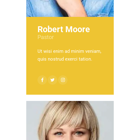
Robert Moore
Pastor
Ut wisi enim ad minim veniam,
quis nostrud exerci tation.