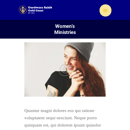
Women’s
Ministries
Home
About Us
Sikhism
Gallery
Donate
Contact
Quuntur magni dolores eos qui ratione
voluptatem sequi nesciunt. Neque porro
quisquam est, qui dolorem ipsum quiaolor