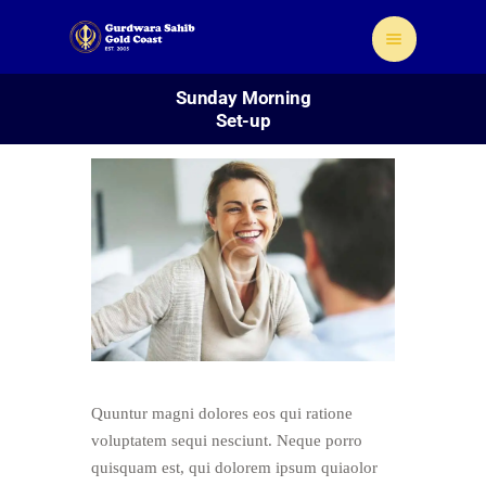
Sunday Morning
Set-up
Home
About Us
Sikhism
Gallery
Donate
Contact
Quuntur magni dolores eos qui ratione
voluptatem sequi nesciunt. Neque porro
quisquam est, qui dolorem ipsum quiaolor