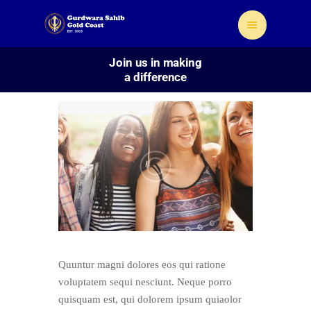
Join us in making
a difference
Home
About Us
Sikhism
Gallery
Donate
Contact
Quuntur magni dolores eos qui ratione
voluptatem sequi nesciunt. Neque porro
quisquam est, qui dolorem ipsum quiaolor