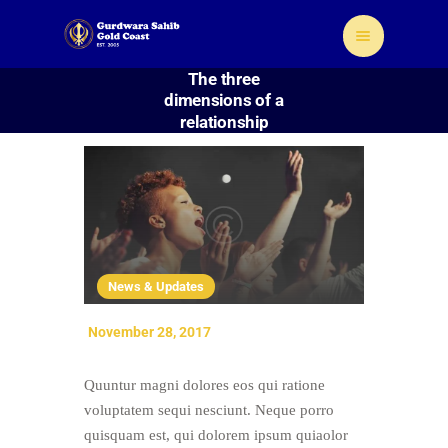
The three
dimensions of a
relationship
Home
About Us
Sikhism
News & Updates
Gallery
Donate
November 28, 2017
Contact
Quuntur magni dolores eos qui ratione
voluptatem sequi nesciunt. Neque porro
quisquam est, qui dolorem ipsum quiaolor