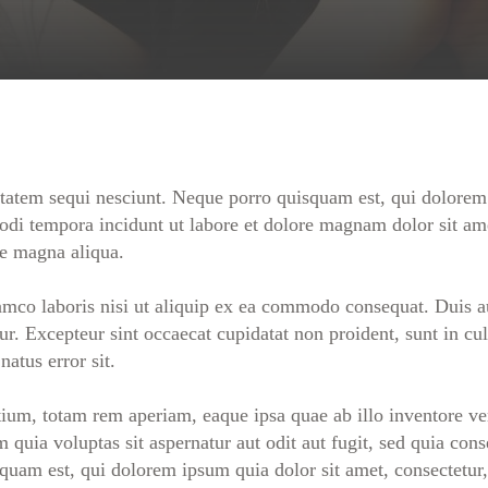
tatem sequi nesciunt. Neque porro quisquam est, qui dolorem 
di tempora incidunt ut labore et dolore magnam dolor sit amet
re magna aliqua.
mco laboris nisi ut aliquip ex ea commodo consequat. Duis aut
tur. Excepteur sint occaecat cupidatat non proident, sunt in cu
atus error sit.
, totam rem aperiam, eaque ipsa quae ab illo inventore verita
uia voluptas sit aspernatur aut odit aut fugit, sed quia con
quam est, qui dolorem ipsum quia dolor sit amet, consectetur,