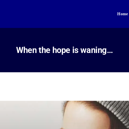
Home
Home
About Us
Sikhism
When the hope is waning…
Gallery
Donate
Contact