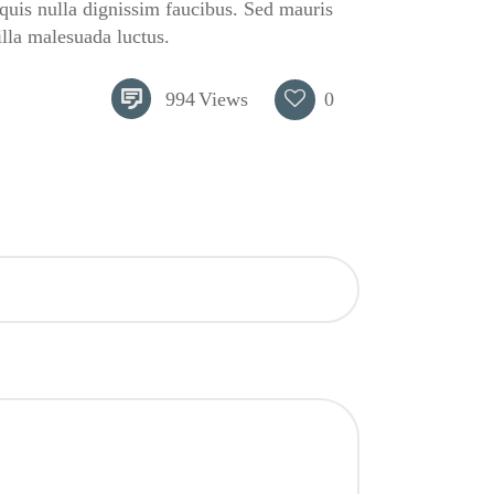
uis nulla dignissim faucibus. Sed mauris
illa malesuada luctus.
994
Views
0