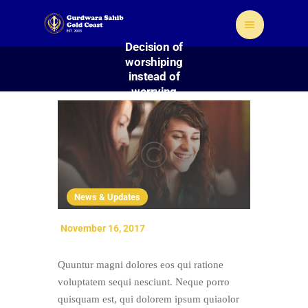
Decision of
worshiping
instead of
worrying
Home
About Us
Sikhism
News & Updates
Gallery
Donate
November 16, 2017
Contact
Quuntur magni dolores eos qui ratione
voluptatem sequi nesciunt. Neque porro
quisquam est, qui dolorem ipsum quiaolor